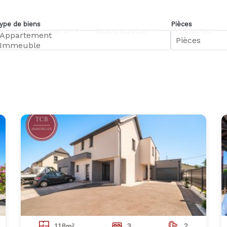
ype de biens
Pièces
lier
Nos biens
Notre équipe
Actualités
118m²
3
2