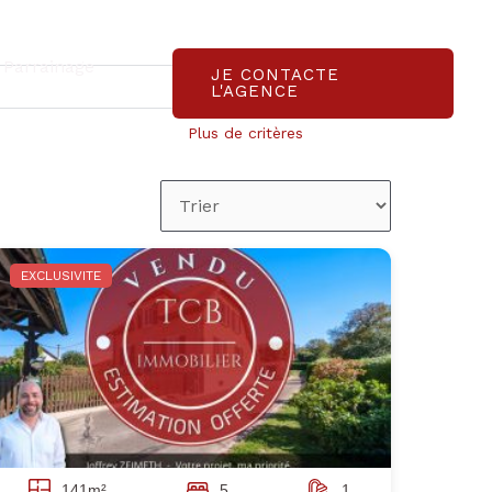
Parrainage
JE CONTACTE
L'AGENCE
Plus de critères
EXCLUSIVITE
141m²
5
1