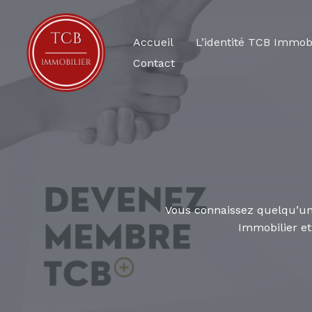
Aller
au
Accueil
L’identité TCB Immobi
contenu
Contact
Vous connaissez quelqu’un
Immobilier et