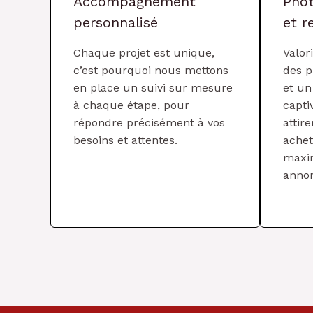
Accompagnement
Phot
personnalisé
et r
Chaque projet est unique,
Valor
c’est pourquoi nous mettons
des p
en place un suivi sur mesure
et un
à chaque étape, pour
capti
répondre précisément à vos
attire
besoins et attentes.
achet
maxim
anno