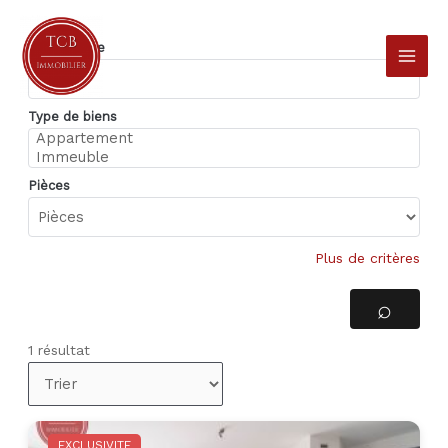
Aller
au
Type d'offre
contenu
Type de biens
Pièces
Plus de critères
1 résultat
EXCLUSIVITE