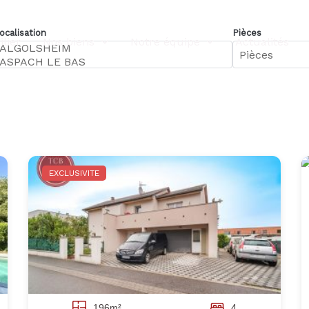
ocalisation
Pièces
lier
Nos biens
Notre équipe
Actualités
EXCLUSIVITE
196m²
4