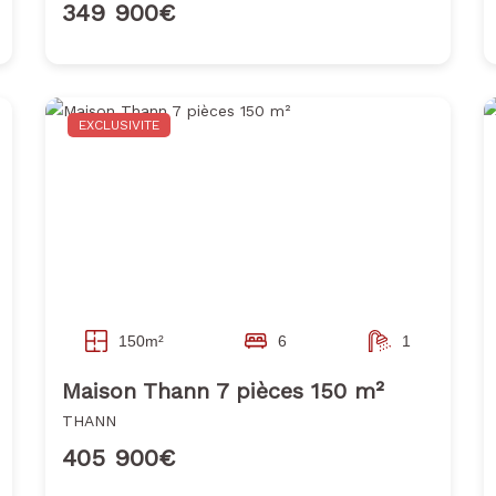
349 900€
EXCLUSIVITE
150m²
6
1
Maison Thann 7 pièces 150 m²
THANN
405 900€