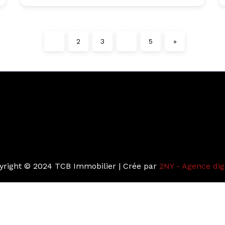
1
2
3
…
5
»
yright © 2024 TCB Immobilier | Crée par
2NY - Agence dig