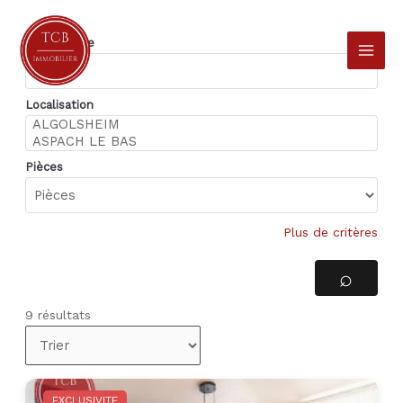
Aller
au
Type d'offre
contenu
Localisation
Pièces
Plus de critères
9 résultats
EXCLUSIVITE