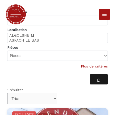
Aller
au
Type d'offre
contenu
Localisation
Pièces
Plus de critères
1 résultat
EXCLUSIVITE