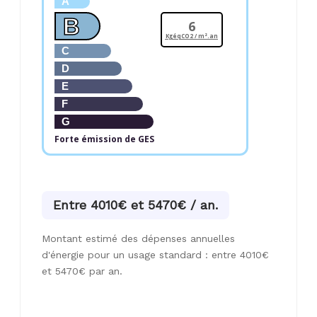
A
B
6
KgéqCO2 / m².an
C
D
E
F
G
Forte émission de GES
Entre 4010€ et 5470€ / an.
Montant estimé des dépenses annuelles
d'énergie pour un usage standard : entre 4010€
et 5470€ par an.