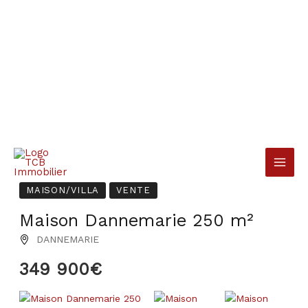
Aller
au
contenu
MAISON/VILLA
VENTE
Maison Dannemarie 250 m²
DANNEMARIE
349 900€