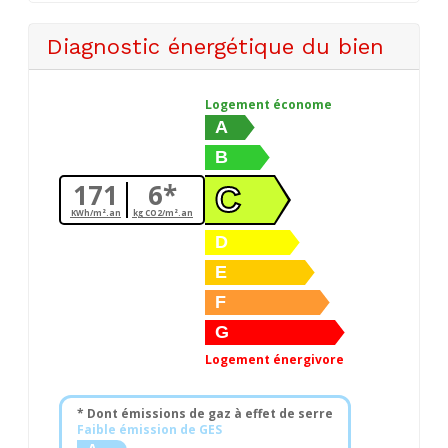
Diagnostic énergétique du bien
Logement économe
A
B
171
6*
C
KWh/m².an
kg CO2/m².an
D
E
F
G
Logement énergivore
* Dont émissions de gaz à effet de serre
Faible émission de GES