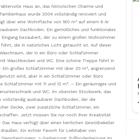
araktervolle Haus an, das historischen Charme und
nfamilienhaus wurde 2004 vollständig renoviert und
ügt über eine Wohnfläche von 160 m² auf einem 6 Ar
baubaren Dachboden. Ein gemütliches und funktionales
em Eingang bezaubert, der zu einem großen Wohnzimmer
hrt, die in natürliches Licht getaucht ist. Auf dieser
Waschraum, der in ein Büro oder Schlafzimmer
it Waschbecken und WC. Eine schöne Treppe führt in
 – Ein großes Schlafzimmer mit über 20 m², angrenzend
genutzt wird, aber in ein Schlafzimmer oder Büro
 Schlafzimmer mit 11 und 12 m². – Ein geräumiges und
nunterschrank und WC. Im obersten Stockwerk, das
ein vollständig ausbaubarer Dachboden, der die
hoher Decke, zwei zusätzliche Schlafzimmer, ein
chaffen. Jetzt müssen Sie nur noch Ihrer Kreativität
r: Das Haus verfügt über einen herrlichen Gewölbekeller
außen. Ein echter Favorit für Liebhaber von
d Dienstleistungen: o Gasheizung: Fußbodenheizung im