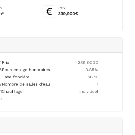
in
Prix
m²
339,900€
4
Prix
339 900€
€
Pourcentage honoraires
3.85%
Taxe foncière
587€
7
Nombre de salles d'eau
1
1
Chauffage
Individuel
e