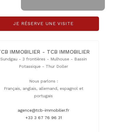
JE RÉSERVE UNE VISITE
TCB IMMOBILIER - TCB IMMOBILIER
Sundgau - 3 frontières - Mulhouse - Bassin
Potassique - Thur Doller
Nous parlons :
Français, anglais, allemand, espagnol et
portugais
agence@tcb-immobilier.fr
+33 3 67 76 96 31