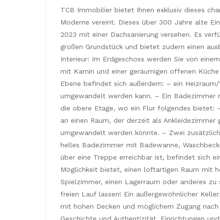
TCB Immobilier bietet Ihnen exklusiv dieses ch
Moderne vereint. Dieses über 300 Jahre alte Ei
2023 mit einer Dachsanierung versehen. Es verf
großen Grundstück und bietet zudem einen aus
Interieur: Im Erdgeschoss werden Sie von ein
mit Kamin und einer geräumigen offenen Küche fü
Ebene befindet sich außerdem: – ein Heizraum/
umgewandelt werden kann. – Ein Badezimmer m
die obere Etage, wo ein Flur folgendes bietet:
an einen Raum, der derzeit als Ankleidezimmer 
umgewandelt werden könnte. – Zwei zusätzliche
helles Badezimmer mit Badewanne, Waschbecke
über eine Treppe erreichbar ist, befindet sich 
Möglichkeit bietet, einen loftartigen Raum mit 
Spielzimmer, einen Lagerraum oder anderes zu s
freien Lauf lassen! Ein außergewöhnlicher Kelle
mit hohen Decken und möglichem Zugang nach dr
Geschichte und Authentizität. Einrichtungen un