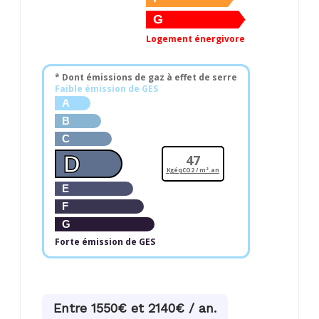
G
Logement énergivore
* Dont émissions de gaz à effet de serre
Faible émission de GES
A
B
C
D
47
KgéqCO2 / m².an
E
F
G
Forte émission de GES
Entre 1550€ et 2140€ / an.