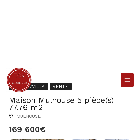
Aller
au
contenu
MAISON/VILLA
VENTE
Maison Mulhouse 5 pièce(s)
77.76 m2
MULHOUSE
169 600€