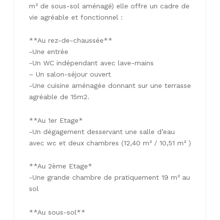
m² de sous-sol aménagé) elle offre un cadre de
vie agréable et fonctionnel :
**Au rez-de-chaussée**
-Une entrée
-Un WC indépendant avec lave-mains
– Un salon-séjour ouvert
-Une cuisine aménagée donnant sur une terrasse
agréable de 15m2.
**Au 1er Etage*
-Un dégagement desservant une salle d’eau
avec wc et deux chambres (12,40 m² / 10,51 m² )
**Au 2ème Etage*
-Une grande chambre de pratiquement 19 m² au
sol
**Au sous-sol**