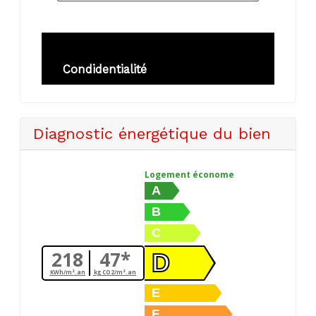
Diagnostic énergétique du bien
Logement économe
A
B
C
218
47*
D
KWh/m².an
kg CO2/m².an
E
F