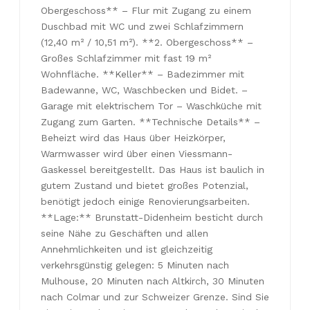
Obergeschoss** – Flur mit Zugang zu einem
Duschbad mit WC und zwei Schlafzimmern
(12,40 m² / 10,51 m²). **2. Obergeschoss** –
Großes Schlafzimmer mit fast 19 m²
Wohnfläche. **Keller** – Badezimmer mit
Badewanne, WC, Waschbecken und Bidet. –
Garage mit elektrischem Tor – Waschküche mit
Zugang zum Garten. **Technische Details** –
Beheizt wird das Haus über Heizkörper,
Warmwasser wird über einen Viessmann-
Gaskessel bereitgestellt. Das Haus ist baulich in
gutem Zustand und bietet großes Potenzial,
benötigt jedoch einige Renovierungsarbeiten.
**Lage:** Brunstatt-Didenheim besticht durch
seine Nähe zu Geschäften und allen
Annehmlichkeiten und ist gleichzeitig
verkehrsgünstig gelegen: 5 Minuten nach
Mulhouse, 20 Minuten nach Altkirch, 30 Minuten
nach Colmar und zur Schweizer Grenze. Sind Sie