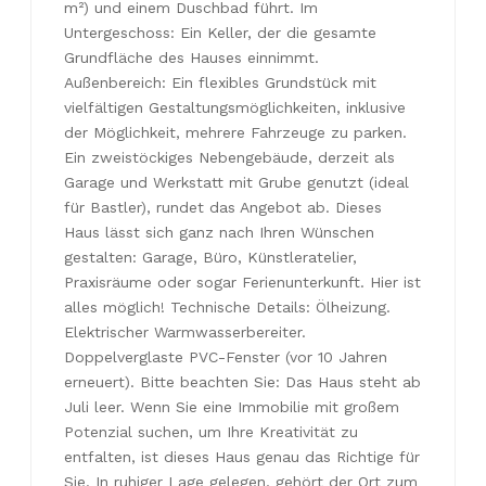
m²) und einem Duschbad führt. Im
Untergeschoss: Ein Keller, der die gesamte
Grundfläche des Hauses einnimmt.
Außenbereich: Ein flexibles Grundstück mit
vielfältigen Gestaltungsmöglichkeiten, inklusive
der Möglichkeit, mehrere Fahrzeuge zu parken.
Ein zweistöckiges Nebengebäude, derzeit als
Garage und Werkstatt mit Grube genutzt (ideal
für Bastler), rundet das Angebot ab. Dieses
Haus lässt sich ganz nach Ihren Wünschen
gestalten: Garage, Büro, Künstleratelier,
Praxisräume oder sogar Ferienunterkunft. Hier ist
alles möglich! Technische Details: Ölheizung.
Elektrischer Warmwasserbereiter.
Doppelverglaste PVC-Fenster (vor 10 Jahren
erneuert). Bitte beachten Sie: Das Haus steht ab
Juli leer. Wenn Sie eine Immobilie mit großem
Potenzial suchen, um Ihre Kreativität zu
entfalten, ist dieses Haus genau das Richtige für
Sie. In ruhiger Lage gelegen, gehört der Ort zum