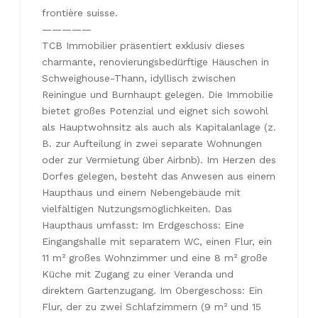
frontière suisse.
—————
TCB Immobilier präsentiert exklusiv dieses
charmante, renovierungsbedürftige Häuschen in
Schweighouse-Thann, idyllisch zwischen
Reiningue und Burnhaupt gelegen. Die Immobilie
bietet großes Potenzial und eignet sich sowohl
als Hauptwohnsitz als auch als Kapitalanlage (z.
B. zur Aufteilung in zwei separate Wohnungen
oder zur Vermietung über Airbnb). Im Herzen des
Dorfes gelegen, besteht das Anwesen aus einem
Haupthaus und einem Nebengebäude mit
vielfältigen Nutzungsmöglichkeiten. Das
Haupthaus umfasst: Im Erdgeschoss: Eine
Eingangshalle mit separatem WC, einen Flur, ein
11 m² großes Wohnzimmer und eine 8 m² große
Küche mit Zugang zu einer Veranda und
direktem Gartenzugang. Im Obergeschoss: Ein
Flur, der zu zwei Schlafzimmern (9 m² und 15