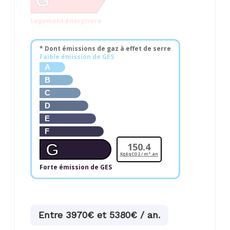
G
Logement énergivore
* Dont émissions de gaz à effet de serre
Faible émission de GES
A
B
C
D
E
F
G
150.4
KgéqCO2 / m².an
Forte émission de GES
Entre 3970€ et 5380€ / an.