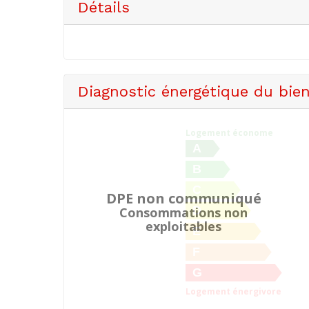
Détails
Diagnostic énergétique du bie
Logement économe
A
B
C
DPE non communiqué
D
Consommations non
exploitables
E
F
G
Logement énergivore