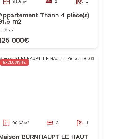
91.6m²
2
1
Appartement Thann 4 pièce(s)
91.6 m2
THANN
125 000€
EXCLUSIVITE
96.63m²
3
1
Maison BURNHAUPT LE HAUT