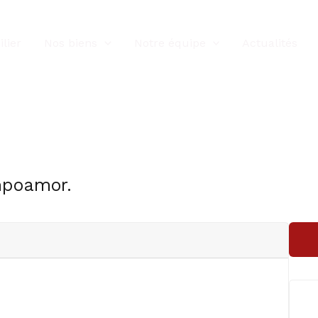
lier
Nos biens
Notre équipe
Actualités
mpoamor.