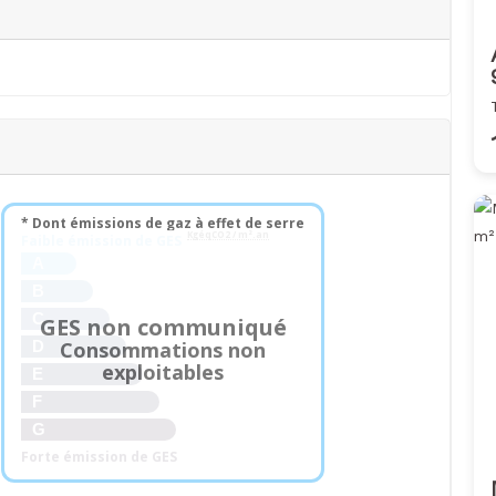
n
* Dont émissions de gaz à effet de serre
KgéqCO2 / m².an
Faible émission de GES
A
B
C
GES non communiqué
Consommations non
D
exploitables
E
F
G
Forte émission de GES