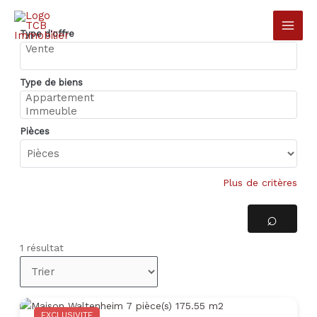
Aller
au
Type d'offre
contenu
Type de biens
Pièces
Plus de critères
1 résultat
EXCLUSIVITE