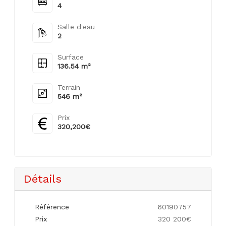
4
Salle d'eau
2
Surface
136.54 m²
Terrain
546 m²
Prix
320,200€
Détails
Référence
60190757
Prix
320 200€