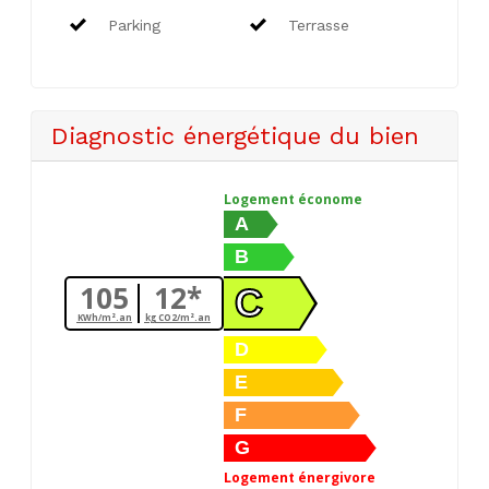
Parking
Terrasse
Diagnostic énergétique du bien
Logement économe
A
B
105
12*
C
KWh/m².an
kg CO2/m².an
D
E
F
G
Logement énergivore