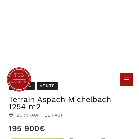
Aller
au
contenu
TERRAIN
VENTE
Terrain Aspach Michelbach
1254 m2
BURNHAUPT LE HAUT
195 900€