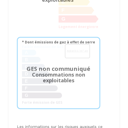
E
F
G
Logement énergivore
* Dont émissions de gaz à effet de serre
Faible émission de GES
KgéqCO2 / m².an
A
B
C
GES non communiqué
Consommations non
D
exploitables
E
F
G
Forte émission de GES
Les informations sur les risques auxquels ce